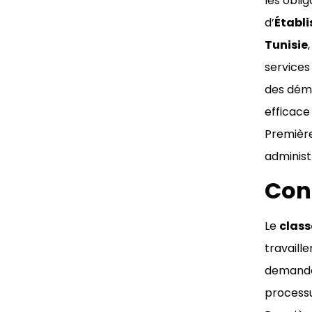
les obli
d’
Établi
Tunisie
services
des déma
efficace
Première
administ
Con
Le
clas
travaille
demande 
processu