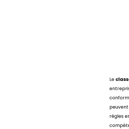
Le
class
entrepri
conformi
peuvent
règles e
compéten