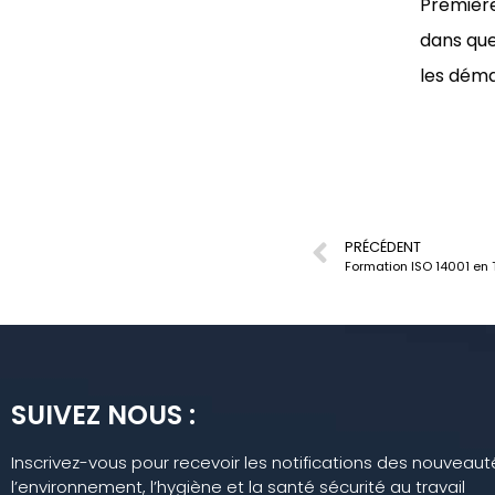
Première
dans que
les dém
PRÉCÉDENT
Formation ISO 14001 en 
SUIVEZ NOUS :
Inscrivez-vous pour recevoir les notifications des nouvea
l’environnement, l’hygiène et la santé sécurité au travail