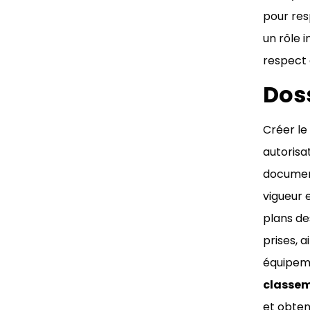
pour res
un rôle 
respect 
Dos
Créer le
autorisa
document
vigueur 
plans des
prises, 
équipemen
classem
et obten