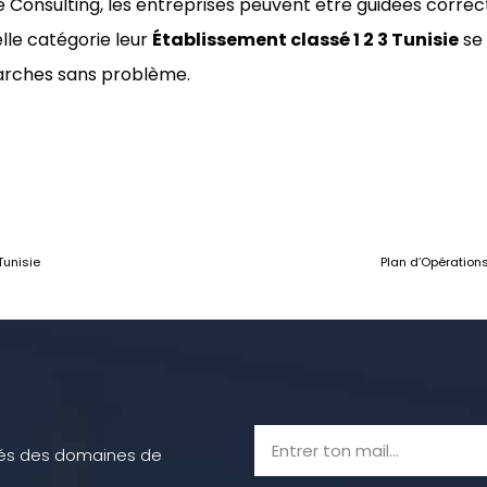
 Consulting, les entreprises peuvent être guidées corre
lle catégorie leur
Établissement classé 1 2 3 Tunisie
se 
arches sans problème.
Tunisie
Plan d’Opérations
utés des domaines de