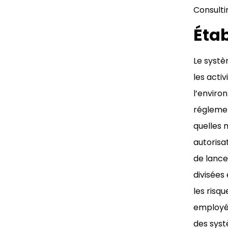
Consulti
Étab
Le systè
les acti
l’enviro
réglemen
quelles 
autorisa
de lance
divisées
les risqu
employés
des syst