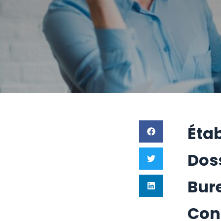
Étab
Dos
Bur
Con