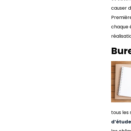
causer d
Première
chaque é
réalisat
Bur
tous les
d’étude