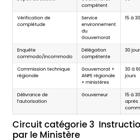
compétent
Vérification de
Service
15 à 30
complétude
environnement
du
Gouvernorat
Enquête
Délégation
30 jou
commodo/incommodo
compétente
Commission technique
Gouvernorat +
30 à 6
régionale
ANPE régionale
jours
+ ministères
Délivrance de
Gouverneur
15 à 30
l’autorisation
après
commi
Circuit catégorie 3 Instructi
par le Ministère