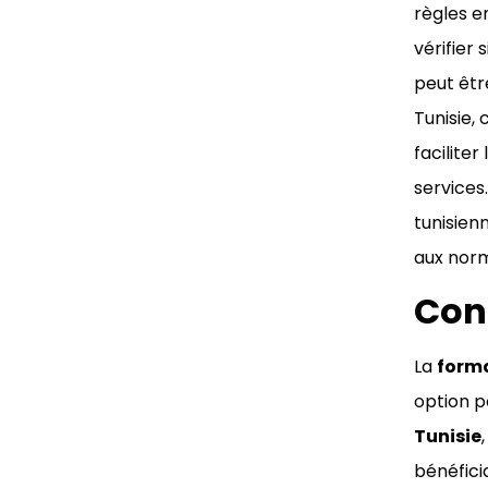
règles e
vérifier
peut être
Tunisie,
facilite
services
tunisien
aux norm
Con
La
forma
option p
Tunisie
bénéfici