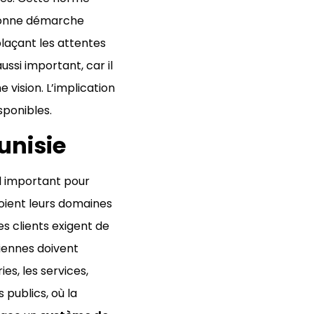
 bonne démarche
 plaçant les attentes
ussi important, car il
vision. L’implication
sponibles.
unisie
il important pour
soient leurs domaines
s clients exigent de
siennes doivent
ies, les services,
 publics, où la