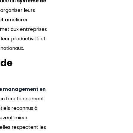
place un
système de
 organiser leurs
 et améliorer
ermet aux entreprises
leur productivité et
rnationaux.
 de
 de management en
bon fonctionnement
ntiels reconnus à
euvent mieux
’elles respectent les