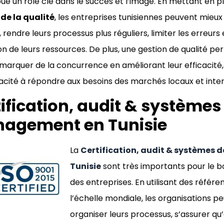
joue un rôle clé dans le succès et l’image. En mettant en 
de la qualité
, les entreprises tunisiennes peuvent mieux
, rendre leurs processus plus réguliers, limiter les erreurs
ation de leurs ressources. De plus, une gestion de qualité p
marquer de la concurrence en améliorant leur efficacité, 
acité à répondre aux besoins des marchés locaux et inte
ification, audit & systèmes
agement en Tunisie
La
Certification, audit & systèmes
Tunisie
sont très importants pour le 
des entreprises. En utilisant des référe
l’échelle mondiale, les organisations p
organiser leurs processus, s’assurer qu