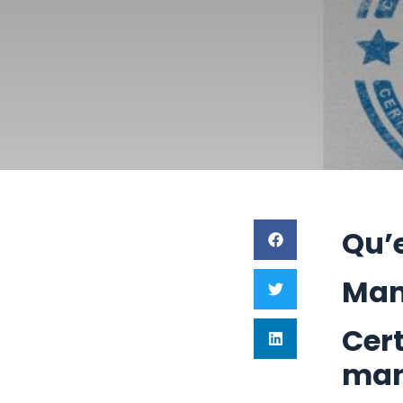
Qu’e
Man
Cert
man