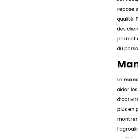
repose s
qualité. 
des clie
permet à
du perso
Man
Le
manag
aider le
d’activi
plus en 
montrer l
l’agroali