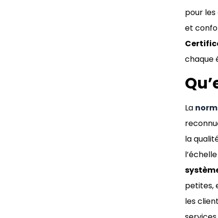
pour les
et confo
Certifi
chaque é
Qu’e
La
norme
reconnu
la qualit
l’échell
système
petites, 
les clie
services