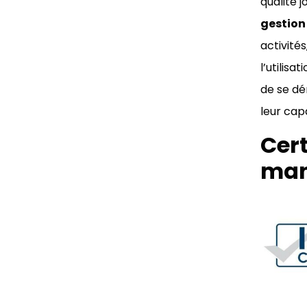
qualité 
gestion 
activités
l’utilis
de se dé
leur cap
Cert
man