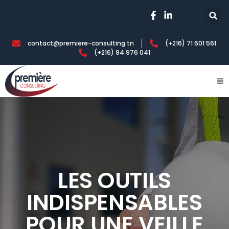
contact@premiere-consulting.tn
(+216) 71 601 561
(+216) 94 976 041
LES OUTILS
INDISPENSABLES
POUR UNE VEILLE