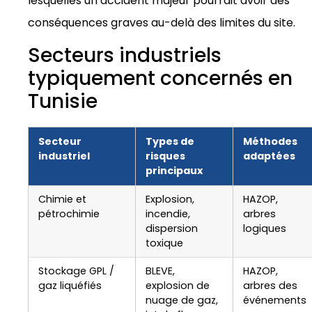
lesquelles un accident majeur pourrait avoir des
conséquences graves au-delà des limites du site.
Secteurs industriels
typiquement concernés en
Tunisie
Secteur
Types de
Méthodes
industriel
risques
adaptées
principaux
Chimie et
Explosion,
HAZOP,
pétrochimie
incendie,
arbres
dispersion
logiques
toxique
Stockage GPL /
BLEVE,
HAZOP,
gaz liquéfiés
explosion de
arbres des
nuage de gaz,
événements