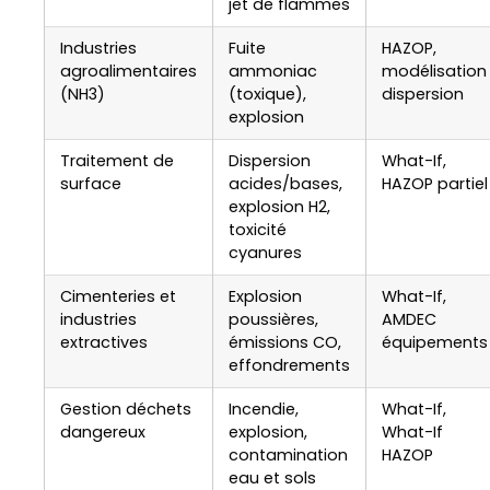
jet de flammes
Industries
Fuite
HAZOP,
agroalimentaires
ammoniac
modélisation
(NH3)
(toxique),
dispersion
explosion
Traitement de
Dispersion
What-If,
surface
acides/bases,
HAZOP partiel
explosion H2,
toxicité
cyanures
Cimenteries et
Explosion
What-If,
industries
poussières,
AMDEC
extractives
émissions CO,
équipements
effondrements
Gestion déchets
Incendie,
What-If,
dangereux
explosion,
What-If
contamination
HAZOP
eau et sols